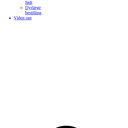
født
Dyrlæge
bestilling
Viden om