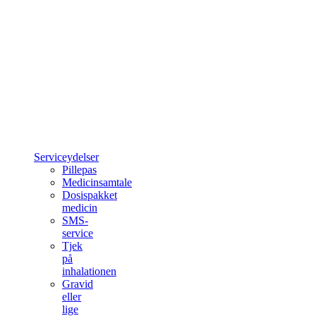
Serviceydelser
Pillepas
Medicinsamtale
Dosispakket
medicin
SMS-
service
Tjek
på
inhalationen
Gravid
eller
lige